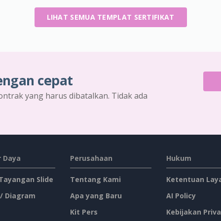
LIHAT SEMUA TEMPLAT SERTIFIKAT
engan cepat
ontrak yang harus dibatalkan. Tidak ada
 Daya
Perusahaan
Hukum
 Tayangan Slide
Tentang Kami
Ketentuan Lay
 / Diagram
Apa yang Baru
AI Policy
Kit Pers
Kebijakan Priva