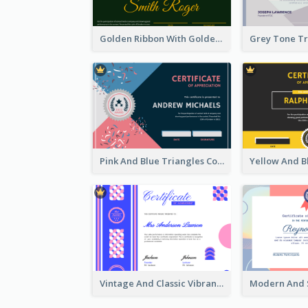
Golden Ribbon With Golden Badge Appreciation Certificate Design
Pink And Blue Triangles Confetti Celebration Certificate
Vintage And Classic Vibrant Certificate Design Ideas