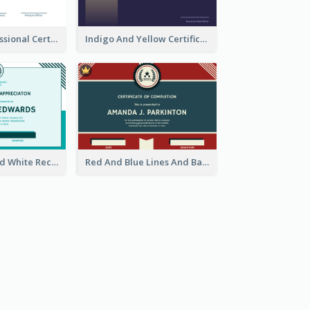
Cool And Professional Certificate Design For Recommendation
Indigo And Yellow Certificate Design of Recommendation
Simple Blue And White Rectangle Certificate
Red And Blue Lines And Badge Completion Certificate