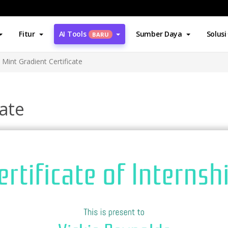
Fitur
AI Tools
Sumber Daya
Solusi
BARU
Mint Gradient Certificate
cate