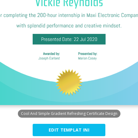
Cool And Simple Gradient Refreshing Certificate Design
EDIT TEMPLAT INI