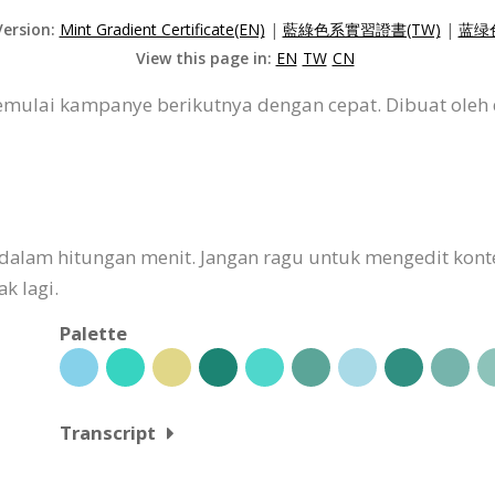
Version:
Mint Gradient Certificate(EN)
|
藍綠色系實習證書(TW)
|
蓝绿
View this page in:
EN
TW
CN
emulai kampanye berikutnya dengan cepat. Dibuat ole
kan dalam hitungan menit. Jangan ragu untuk mengedit k
k lagi.
Palette
Transcript