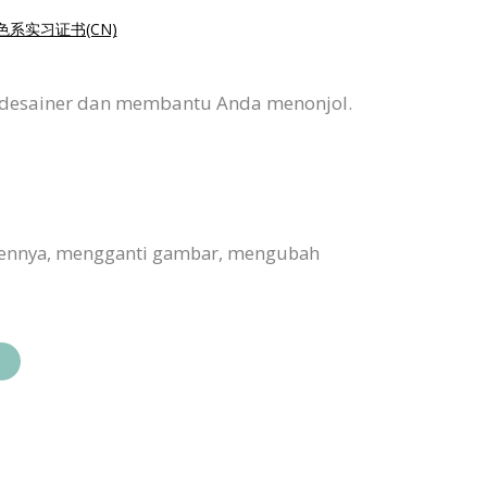
色系实习证书(CN)
h desainer dan membantu Anda menonjol.
ontennya, mengganti gambar, mengubah