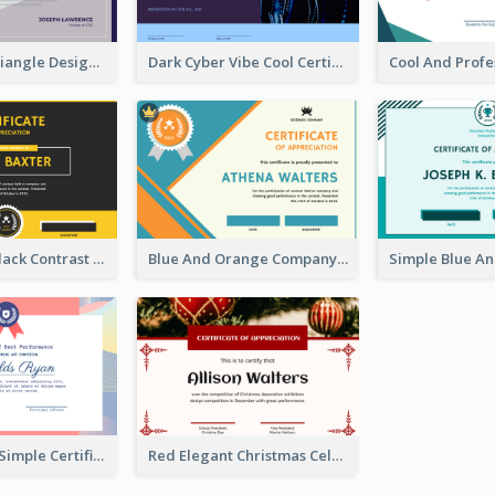
Grey Tone Triangle Design of Certificate For Achievement
Dark Cyber Vibe Cool Certificate Design
Yellow And Black Contrast Simple Certificate
Blue And Orange Company Triangles With Badge Certificate
Modern And Simple Certificate Design Template
Red Elegant Christmas Celebration Certificate