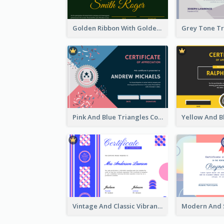
Golden Ribbon With Golden Badge Appreciation Certificate Design
Pink And Blue Triangles Confetti Celebration Certificate
Vintage And Classic Vibrant Certificate Design Ideas