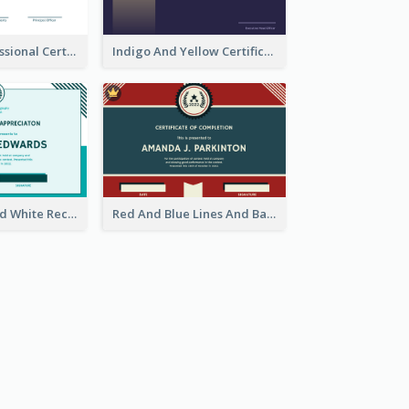
Cool And Professional Certificate Design For Recommendation
Indigo And Yellow Certificate Design of Recommendation
Simple Blue And White Rectangle Certificate
Red And Blue Lines And Badge Completion Certificate