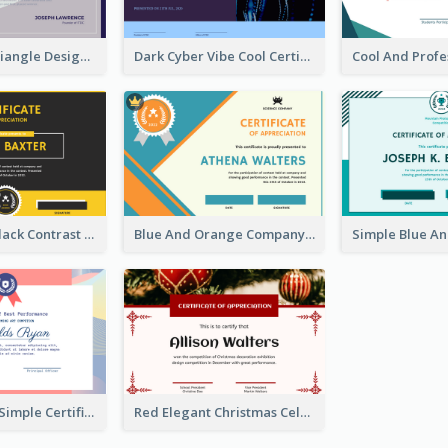
Grey Tone Triangle Design of Certificate For Achievement
Dark Cyber Vibe Cool Certificate Design
Yellow And Black Contrast Simple Certificate
Blue And Orange Company Triangles With Badge Certificate
Modern And Simple Certificate Design Template
Red Elegant Christmas Celebration Certificate