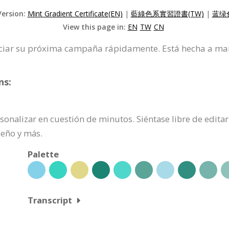
Version:
Mint Gradient Certificate(EN)
|
藍綠色系實習證書(TW)
|
蓝绿
View this page in:
EN
TW
CN
 iniciar su próxima campaña rápidamente. Está hecha a ma
ns:
ersonalizar en cuestión de minutos. Siéntase libre de edit
seño y más.
Palette
Transcript