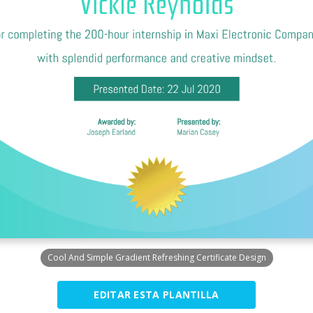
Cool And Simple Gradient Refreshing Certificate Design
EDITAR ESTA PLANTILLA