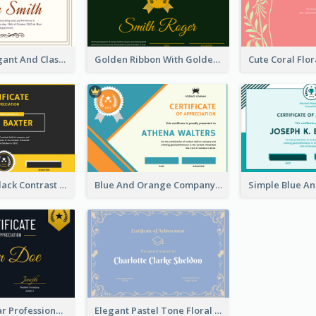
Pale Kaki Elegant And Classic Certificate Design
Golden Ribbon With Golden Badge Appreciation Certificate Design
Yellow And Black Contrast Simple Certificate
Blue And Orange Company Triangles With Badge Certificate
Gold Wave Bar Professional Certificate of Appreciation
Elegant Pastel Tone Floral Certificate Design