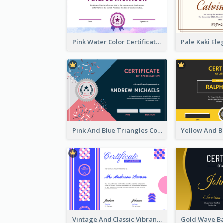
Pink Water Color Certificate Of Completion
Pink And Blue Triangles Confetti Celebration Certificate
Vintage And Classic Vibrant Certificate Design Ideas