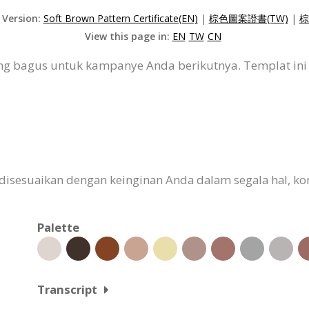
 Version:
Soft Brown Pattern Certificate(EN)
|
棕色圖案證書(TW)
|
棕
View this page in:
EN
TW
CN
 yang bagus untuk kampanye Anda berikutnya. Templat in
 disesuaikan dengan keinginan Anda dalam segala hal, kont
Palette
Transcript