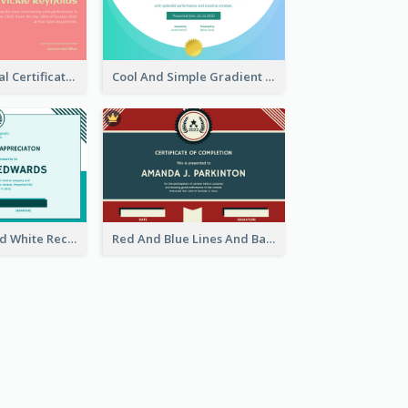
Cute Coral Floral Certificate Design For Appreciation
Cool And Simple Gradient Refreshing Certificate Design
Simple Blue And White Rectangle Certificate
Red And Blue Lines And Badge Completion Certificate