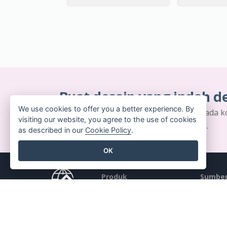
Buat desain yang indah d
We use cookies to offer you a better experience. By
Tidak memerlukan kartu kredit. Tidak ada k
visiting our website, you agree to the use of cookies
unduhan. Tidak ada biaya tersembunyi.
as described in our
Cookie Policy
.
OK
Produk
Sumber
Rangkaian Alat PDF
Buku /
Pembuat Flipbook
Desain