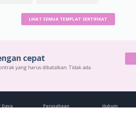
LIHAT SEMUA TEMPLAT SERTIFIKAT
engan cepat
ontrak yang harus dibatalkan. Tidak ada
 Daya
Perusahaan
Hukum
 Tayangan Slide
Tentang Kami
Ketentuan Lay
 / Diagram
Apa yang Baru
AI Policy