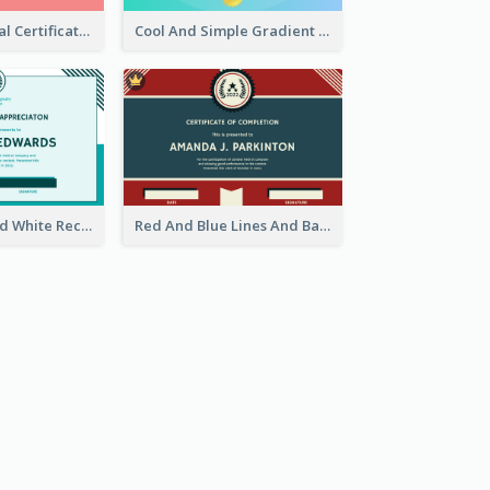
Cute Coral Floral Certificate Design For Appreciation
Cool And Simple Gradient Refreshing Certificate Design
Simple Blue And White Rectangle Certificate
Red And Blue Lines And Badge Completion Certificate