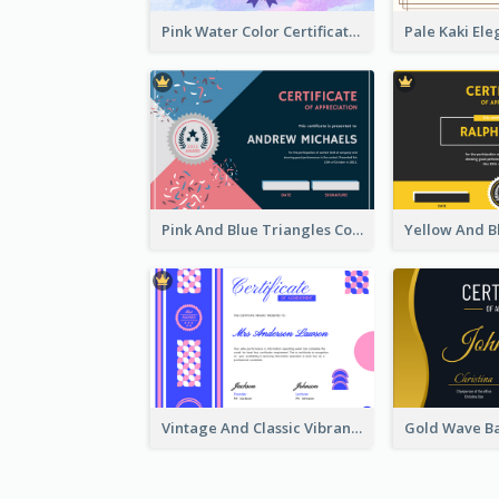
Pink Water Color Certificate Of Completion
Pink And Blue Triangles Confetti Celebration Certificate
Vintage And Classic Vibrant Certificate Design Ideas