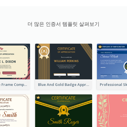
더 많은 인증서 템플릿 살펴보기
Pink And Blue Frame Company Certificate
Blue And Gold Badge Appreciation Certificate