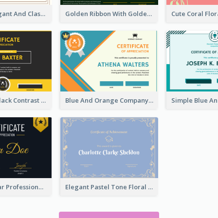
Pale Kaki Elegant And Classic Certificate Design
Golden Ribbon With Golden Badge Appreciation Certificate Design
Yellow And Black Contrast Simple Certificate
Blue And Orange Company Triangles With Badge Certificate
Gold Wave Bar Professional Certificate of Appreciation
Elegant Pastel Tone Floral Certificate Design