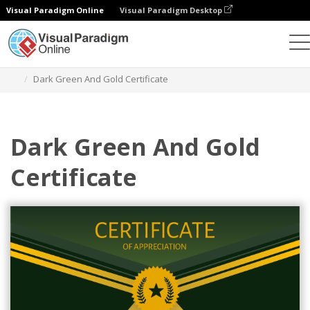
Visual Paradigm Online
Visual Paradigm Desktop
그래픽 디자인 도구
템플릿
인증서
Dark Green And Gold Certificate
Dark Green And Gold
Certificate