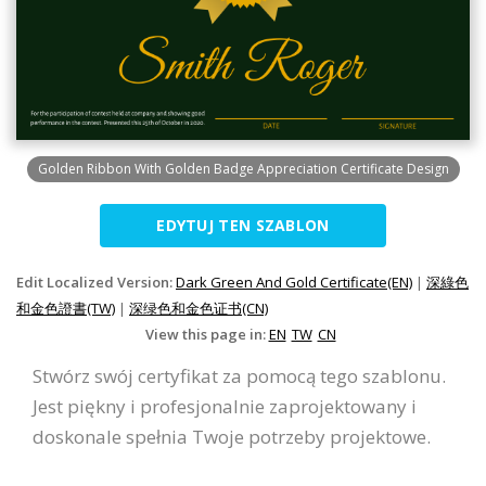
Golden Ribbon With Golden Badge Appreciation Certificate Design
EDYTUJ TEN SZABLON
Edit Localized Version:
Dark Green And Gold Certificate(EN)
|
深綠色
和金色證書(TW)
|
深绿色和金色证书(CN)
View this page in:
EN
TW
CN
Stwórz swój certyfikat za pomocą tego szablonu.
Jest piękny i profesjonalnie zaprojektowany i
doskonale spełnia Twoje potrzeby projektowe.