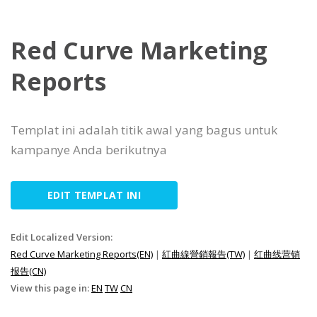
Red Curve Marketing
Reports
Templat ini adalah titik awal yang bagus untuk
kampanye Anda berikutnya
EDIT TEMPLAT INI
Edit Localized Version:
Red Curve Marketing Reports(EN)
|
紅曲線營銷報告(TW)
|
红曲线营销
报告(CN)
View this page in:
EN
TW
CN