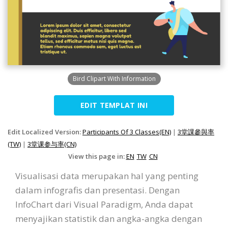
Bird Clipart With Information
EDIT TEMPLAT INI
Edit Localized Version:
Participants Of 3 Classes(EN)
|
3堂課參與率
(TW)
|
3堂课参与率(CN)
View this page in:
EN
TW
CN
Visualisasi data merupakan hal yang penting
dalam infografis dan presentasi. Dengan
InfoChart dari Visual Paradigm, Anda dapat
menyajikan statistik dan angka-angka dengan