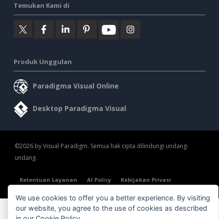
Temukan Kami di
Produk Unggulan
Paradigma Visual Online
Desktop Paradigma Visual
©2026 by Visual Paradigm. Semua hak cipta dilindungi undang-
undang.
Ketentuan Layanan
AI Policy
Kebijakan Privasi
Content Guidelines
Tinjauan Keamanan
We use cookies to offer you a better experience. By visiting
our website, you agree to the use of cookies as described
in our
Cookie Policy
.