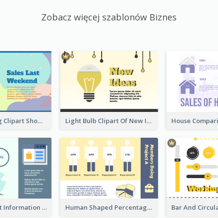
Zobacz więcej szablonów Biznes
Shopping Bag Clipart Showing Percentage
Light Bulb Clipart Of New Ideas
Circular Chart Information Comparison
Human Shaped Percentage