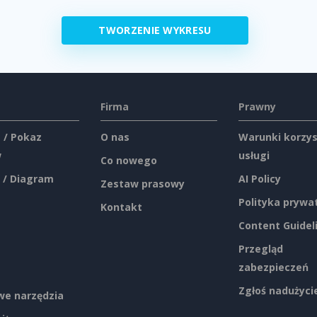
TWORZENIE WYKRESU
Firma
Prawny
 / Pokaz
O nas
Warunki korzys
w
usługi
Co nowego
 / Diagram
AI Policy
Zestaw prasowy
Polityka prywa
Kontakt
Content Guidel
Przegląd
zabezpieczeń
Zgłoś nadużyci
e narzędzia