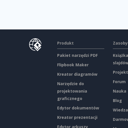
Produkt
Zasoby
Pakiet narzędzi PDF
Książka
slajdó
Flipbook Maker
Projekt
Kreator diagramów
Forum
Narzędzie do
projektowania
Nauka
graficznego
Blog
Edytor dokumentów
Wiedza
Kreator prezentacji
Darmow
Edytor arkuszy