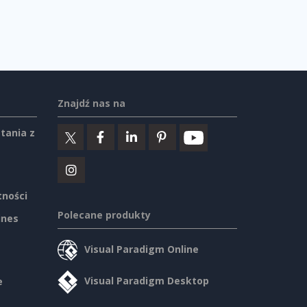
Znajdź nas na
tania z
tności
Polecane produkty
ines
Visual Paradigm Online
Visual Paradigm Desktop
e