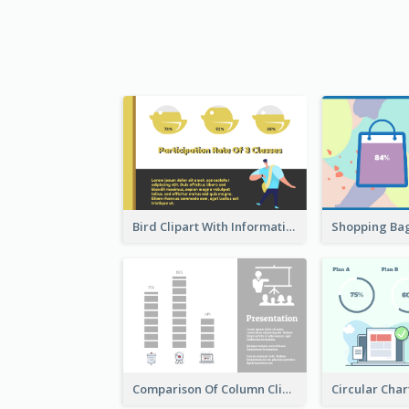
Bird Clipart With Information
Comparison Of Column Clipart