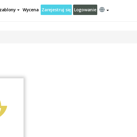
zablony
Wycena
Zarejestruj się
Logowanie