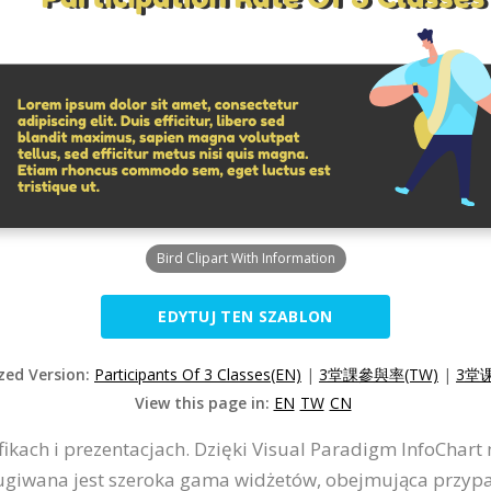
Bird Clipart With Information
EDYTUJ TEN SZABLON
ized Version:
Participants Of 3 Classes(EN)
|
3堂課參與率(TW)
|
3堂
View this page in:
EN
TW
CN
ikach i prezentacjach. Dzięki Visual Paradigm InfoChart 
iwana jest szeroka gama widżetów, obejmująca przypadki