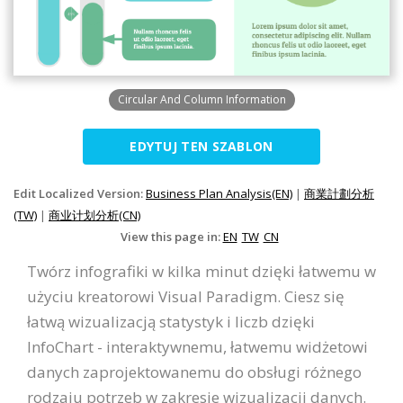
Circular And Column Information
EDYTUJ TEN SZABLON
Edit Localized Version:
Business Plan Analysis(EN)
|
商業計劃分析
(TW)
|
商业计划分析(CN)
View this page in:
EN
TW
CN
Twórz infografiki w kilka minut dzięki łatwemu w
użyciu kreatorowi Visual Paradigm. Ciesz się
łatwą wizualizacją statystyk i liczb dzięki
InfoChart - interaktywnemu, łatwemu widżetowi
danych zaprojektowanemu do obsługi różnego
rodzaju potrzeb w zakresie wizualizacji danych.