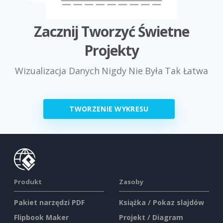
Zacznij Tworzyć Świetne
Projekty
Wizualizacja Danych Nigdy Nie Była Tak Łatwa
TWORZENIE WYKRESU
Produkt
Zasoby
Pakiet narzędzi PDF
Książka / Pokaz slajdów
Flipbook Maker
Projekt / Diagram