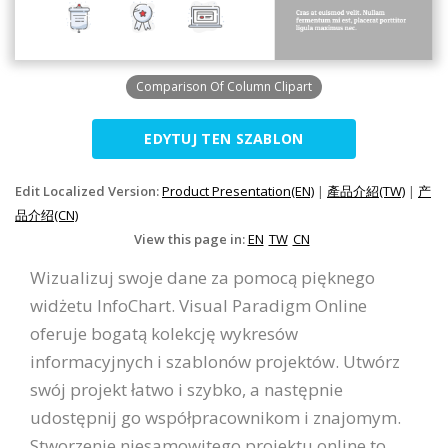
Comparison Of Column Clipart
EDYTUJ TEN SZABLON
Edit Localized Version:
Product Presentation(EN)
|
產品介紹(TW)
|
产
品介绍(CN)
View this page in:
EN
TW
CN
Wizualizuj swoje dane za pomocą pięknego
widżetu InfoChart. Visual Paradigm Online
oferuje bogatą kolekcję wykresów
informacyjnych i szablonów projektów. Utwórz
swój projekt łatwo i szybko, a następnie
udostępnij go współpracownikom i znajomym.
Stworzenie niesamowitego projektu online to