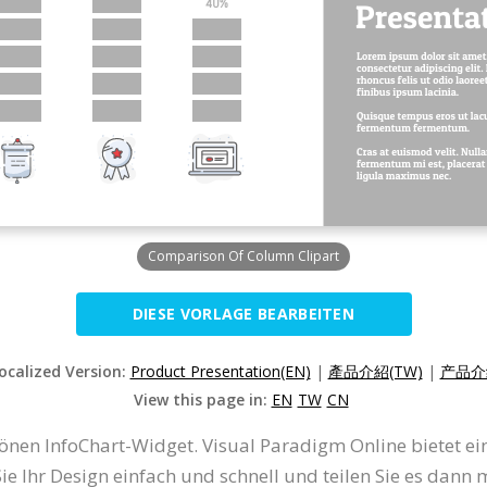
Comparison Of Column Clipart
DIESE VORLAGE BEARBEITEN
Localized Version:
Product Presentation(EN)
|
產品介紹(TW)
|
产品介绍
View this page in:
EN
TW
CN
chönen InfoChart-Widget. Visual Paradigm Online bietet
Sie Ihr Design einfach und schnell und teilen Sie es dann