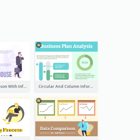
House Comparison With Information
Circular And Column Information