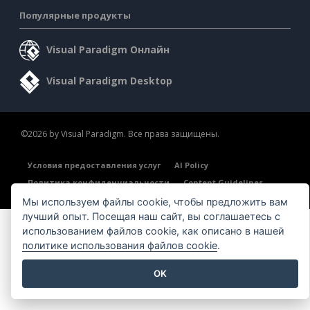
Популярные продукты
Visual Paradigm Онлайн
Visual Paradigm Desktop
©2026 by Visual Paradigm. Все права защищены.
Условия предоставления услуг
AI Policy
Политика конфиденциальности
Content Guidelines
Обзор системы безопасности
Мы используем файлы cookie, чтобы предложить вам
лучший опыт. Посещая наш сайт, вы соглашаетесь с
использованием файлов cookie, как описано в нашей
политике использования файлов cookie
.
OK