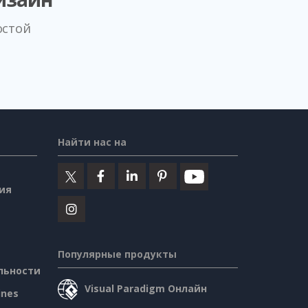
остой
Найти нас на
ия
Популярные продукты
льности
Visual Paradigm Онлайн
ines