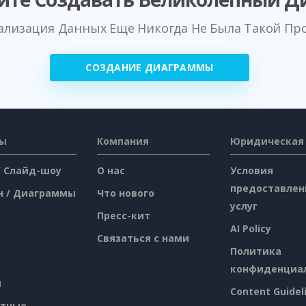
ализация Данных Еще Никогда Не Была Такой Пр
СОЗДАНИЕ ДИАГРАММЫ
сы
Компания
Юридическая
/ Слайд-шоу
О нас
Условия
предоставлен
н / Диаграммы
Что нового
услуг
Пресс-кит
AI Policy
Связаться с нами
Политика
конфиденциа
я
Content Guidel
атные