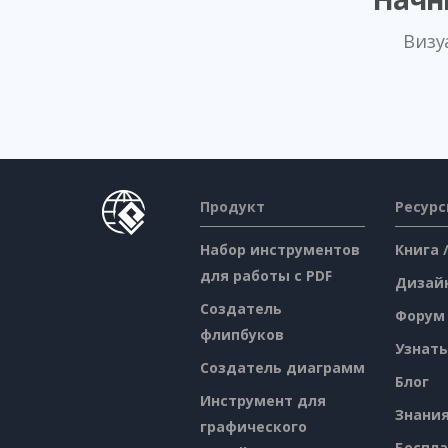
Визу
Продукт
Ресур
Набор инструментов
Книга 
для работы с PDF
Дизай
Создатель
Форум
флипбуков
Узнать
Создатель диаграмм
Блог
Инструмент для
Знани
графического
Беспл