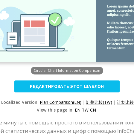
Circular Chart Information Comparison
РЕДАКТИРОВАТЬ ЭТОТ ШАБЛОН
 Localized Version:
Plan Comparison(EN)
|
計劃比較(TW)
|
计划比较(
View this page in:
EN
TW
CN
 минуты с помощью простого в использовании конст
 статистических данных и цифр с помощью InfoCha