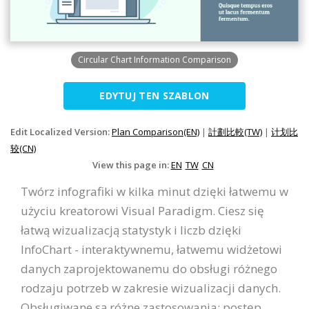
Circular Chart Information Comparison
EDYTUJ TEN SZABLON
Edit Localized Version:
Plan Comparison(EN)
|
計劃比較(TW)
|
计划比
较(CN)
View this page in:
EN
TW
CN
Twórz infografiki w kilka minut dzięki łatwemu w
użyciu kreatorowi Visual Paradigm. Ciesz się
łatwą wizualizacją statystyk i liczb dzięki
InfoChart - interaktywnemu, łatwemu widżetowi
danych zaprojektowanemu do obsługi różnego
rodzaju potrzeb w zakresie wizualizacji danych.
Obsługiwane są różne zastosowania: postęp,