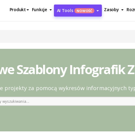
Produkt
Funkcje
Zasoby
Roz
AI Tools
NOWOŚĆ
we Szablony Infografik 
e projekty za pomocą wykresów informacyjnych t