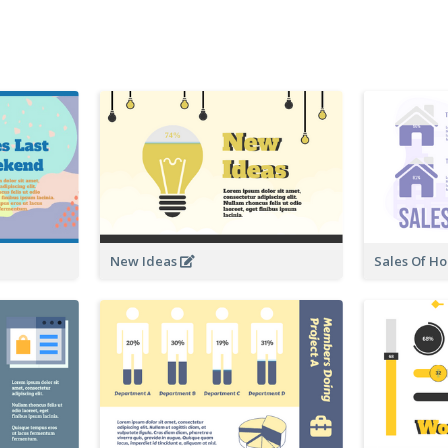
New Ideas
Sales Of H