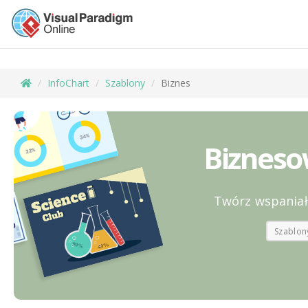
InfoChart
Szablony
Biznes
Bizneso
Twórz wspaniał