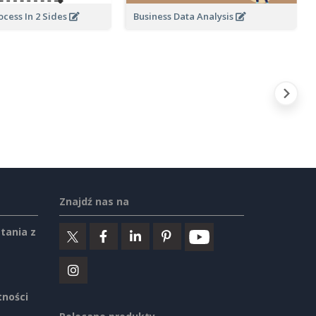
Business Data Analysis
cess In 2 Sides
Znajdź nas na
tania z
tności