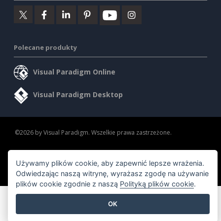
Polecane produkty
Visual Paradigm Online
Visual Paradigm Desktop
©2026 by Visual Paradigm. Wszelkie prawa zastrzeżone.
Warunki korzystania z usługi
AI Policy
Używamy plików cookie, aby zapewnić lepsze wrażenia.
Polityka prywatności
Content Guidelines
Odwiedzając naszą witrynę, wyrażasz zgodę na używanie
Przegląd zabezpieczeń
plików cookie zgodnie z naszą
Polityką plików cookie
.
OK