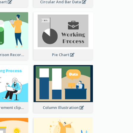
ipart
Circular And Bar Data
Column Comparison Record
Pie Chart
Column Measurement clipart
Column Illustration