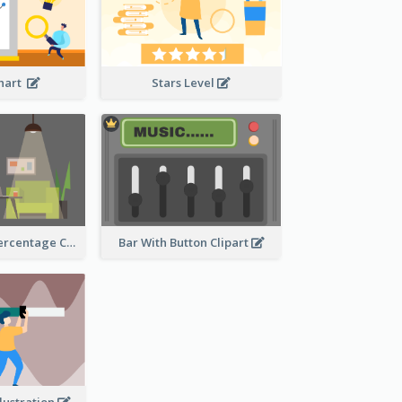
Chart
Stars Level
Human Body Percentage Comparison
Bar With Button Clipart