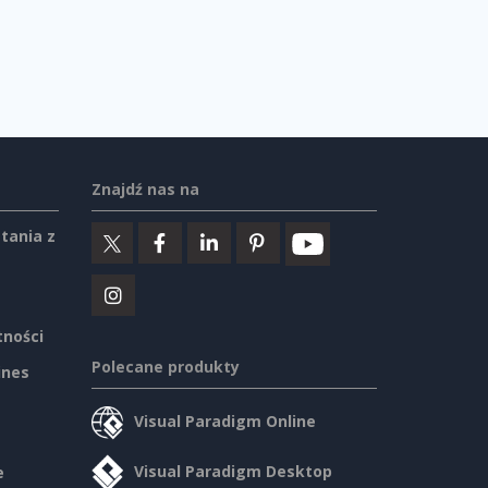
Znajdź nas na
tania z
tności
Polecane produkty
ines
Visual Paradigm Online
Visual Paradigm Desktop
e