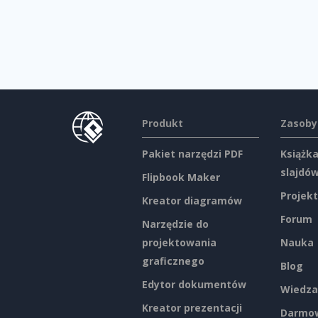
Produkt
Zasoby
Pakiet narzędzi PDF
Książka
slajdó
Flipbook Maker
Projekt
Kreator diagramów
Forum
Narzędzie do
projektowania
Nauka
graficznego
Blog
Edytor dokumentów
Wiedza
Kreator prezentacji
Darmow