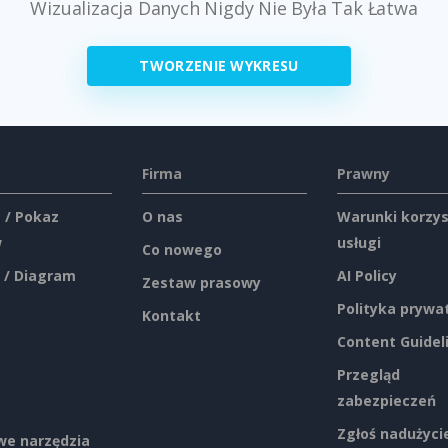
Wizualizacja Danych Nigdy Nie Była Tak Łatwa
TWORZENIE WYKRESU
Firma
Prawny
 / Pokaz
O nas
Warunki korzys
w
usługi
Co nowego
 / Diagram
AI Policy
Zestaw prasowy
Polityka prywa
Kontakt
Content Guidel
Przegląd
zabezpieczeń
Zgłoś nadużyci
e narzędzia