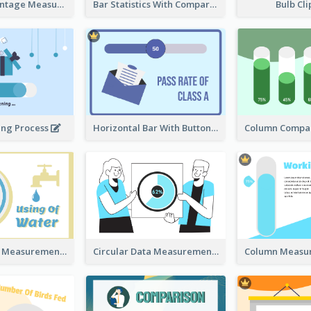
Ribbon Percentage Measurement
Bar Statistics With Comparison
Bulb Cl
ing Process
Horizontal Bar With Button
Circular Data Measurement
Circular Data Measurement