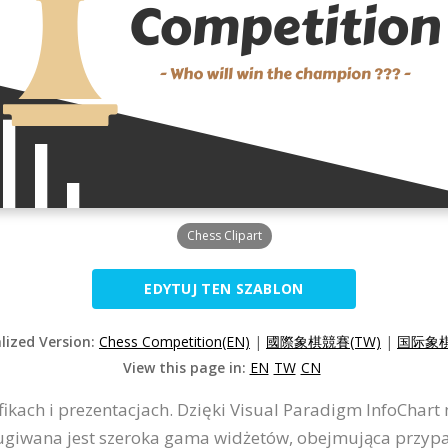
Chess Clipart
EDYTUJ TEN SZABLON
alized Version:
Chess Competition(EN)
|
國際象棋競賽(TW)
|
国际象棋
View this page in:
EN
TW
CN
ikach i prezentacjach. Dzięki Visual Paradigm InfoChart 
iwana jest szeroka gama widżetów, obejmująca przypadki