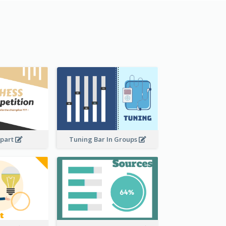
ipart
Tuning Bar In Groups