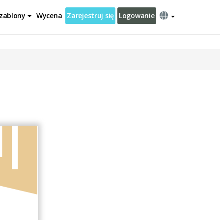
zablony
Wycena
Zarejestruj się
Logowanie