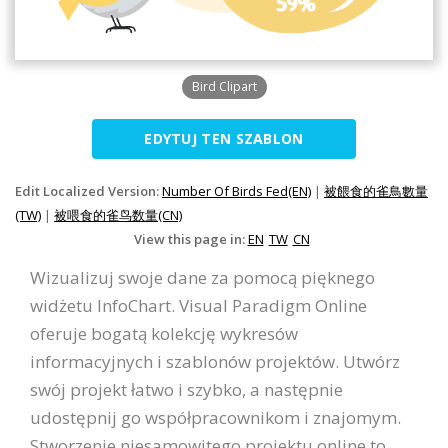
Bird Clipart
EDYTUJ TEN SZABLON
Edit Localized Version:
Number Of Birds Fed(EN)
|
被餵食的雀鳥數量
(TW)
|
被喂食的雀鸟数量(CN)
View this page in:
EN
TW
CN
Wizualizuj swoje dane za pomocą pięknego
widżetu InfoChart. Visual Paradigm Online
oferuje bogatą kolekcję wykresów
informacyjnych i szablonów projektów. Utwórz
swój projekt łatwo i szybko, a następnie
udostępnij go współpracownikom i znajomym.
Stworzenie niesamowitego projektu online to