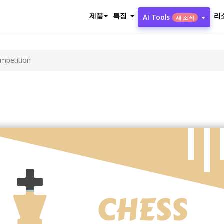
제품
특징
리
AI Tools
새 소식
mpetition