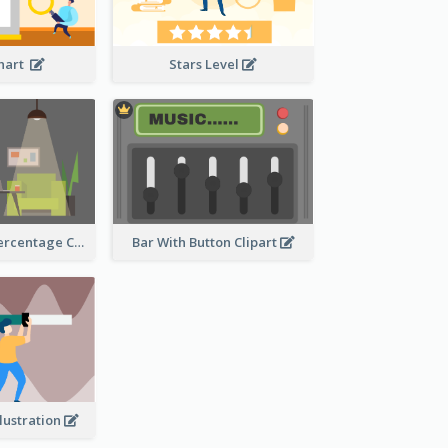
Chart
Stars Level
Human Body Percentage Comparison
Bar With Button Clipart
llustration