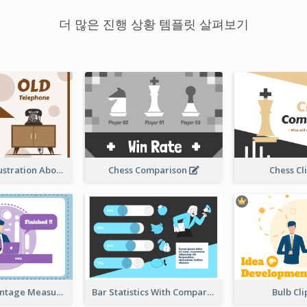
더 많은 진행 상황 템플릿 살펴보기
Sandglass Illustration About Telephone
Chess Comparison
Chess Cl
Ribbon Percentage Measurement
Bar Statistics With Comparison
Bulb Cl