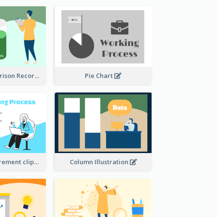
Column Comparison Record
Pie Chart
Column Measurement clipart
Column Illustration