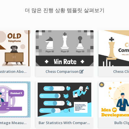
더 많은 진행 상황 템플릿 살펴보기
Sandglass Illustration About Telephone
Chess Comparison
Chess Cl
Ribbon Percentage Measurement
Bar Statistics With Comparison
Bulb Cl