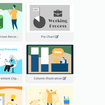
Column Comparison Record
Pie Chart
Column Measurement clipart
Column Illustration