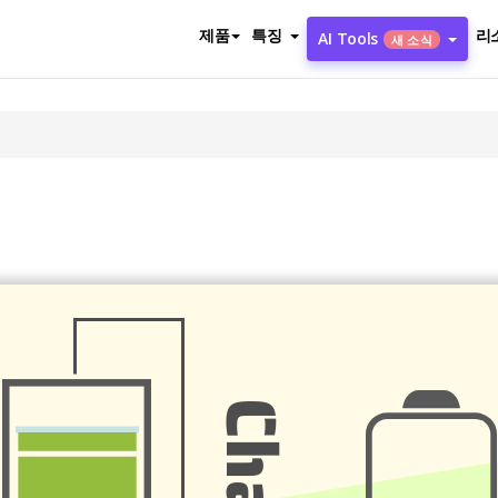
제품
특징
리
AI Tools
새 소식