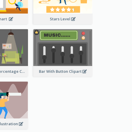
Chart
Stars Level
Human Body Percentage Comparison
Bar With Button Clipart
llustration