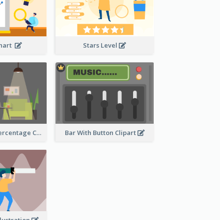
Chart
Stars Level
Human Body Percentage Comparison
Bar With Button Clipart