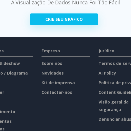
A Visualização De Dados Nunca Foi Tão Fácil
CRIE SEU GRÁFICO
os
Empresa
Jurídico
 Slideshow
Sobre nós
Termos de serv
o / Diagrama
Novidades
AI Policy
Kit de imprensa
Política de pri
er
Contactar-nos
Content Guidel
Visão geral da
segurança
imento
Denunciar abu
entas
tas