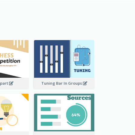
ipart
Tuning Bar In Groups