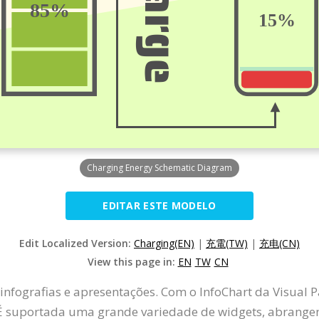
Charging Energy Schematic Diagram
EDITAR ESTE MODELO
Edit Localized Version:
Charging(EN)
|
充電(TW)
|
充电(CN)
View this page in:
EN
TW
CN
infografias e apresentações. Com o InfoChart da Visual P
É suportada uma grande variedade de widgets, abrangen