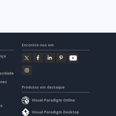
Encontre-nos em
iço
vacidade
ines
Produtos em destaque
Visual Paradigm Online
so
Visual Paradigm Desktop