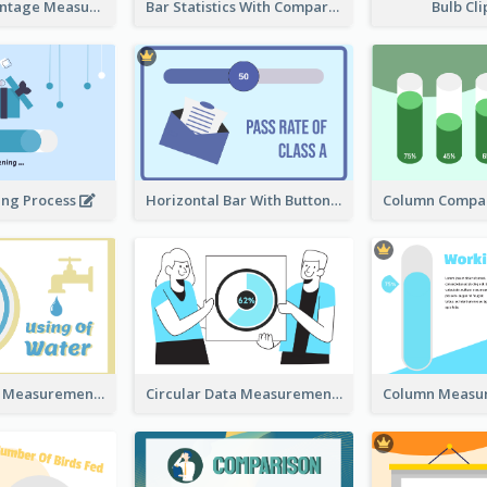
Ribbon Percentage Measurement
Bar Statistics With Comparison
Bulb Cl
ing Process
Horizontal Bar With Button
Circular Data Measurement
Circular Data Measurement