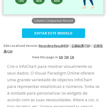
Column Comparison Record
EDITAR ESTE MODELO
Edit Localized Version:
Recording Result(EN)
|
記錄結果(TW)
|
记录结
果(CN)
View this page in:
EN
TW
CN
Crie o InfoChart para mostrar visualmente os
seus dados. O Visual Paradigm Online oferece
uma grande variedade de objectos InfoChart
para representar estatísticas e números. Sinta-se
à vontade para personalizar os widgets de
acordo com as suas necessidades. Altere a cor, o
tipo de letra, etc. Vamos experimentar agora!