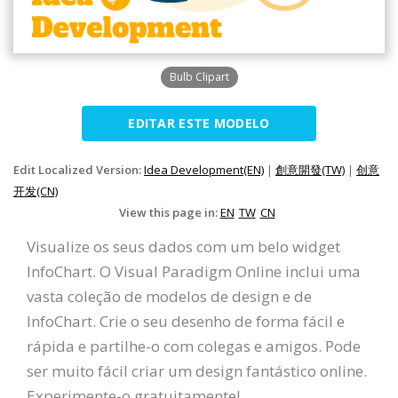
Bulb Clipart
EDITAR ESTE MODELO
Edit Localized Version:
Idea Development(EN)
|
創意開發(TW)
|
创意
开发(CN)
View this page in:
EN
TW
CN
Visualize os seus dados com um belo widget
InfoChart. O Visual Paradigm Online inclui uma
vasta coleção de modelos de design e de
InfoChart. Crie o seu desenho de forma fácil e
rápida e partilhe-o com colegas e amigos. Pode
ser muito fácil criar um design fantástico online.
Experimente-o gratuitamente!