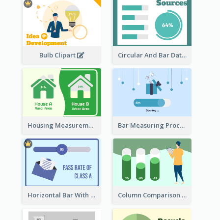
Bulb Clipart
Circular And Bar Data
Housing Measurement Comparison
Bar Measuring Process
Horizontal Bar With Button
Column Comparison Record