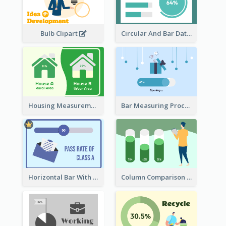
Bulb Clipart
Circular And Bar Data
Housing Measurement Comparison
Bar Measuring Process
Horizontal Bar With Button
Column Comparison Record