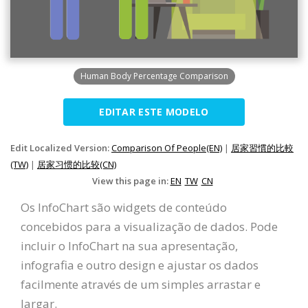
Human Body Percentage Comparison
EDITAR ESTE MODELO
Edit Localized Version:
Comparison Of People(EN)
|
居家習慣的比較
(TW)
|
居家习惯的比较(CN)
View this page in:
EN
TW
CN
Os InfoChart são widgets de conteúdo
concebidos para a visualização de dados. Pode
incluir o InfoChart na sua apresentação,
infografia e outro design e ajustar os dados
facilmente através de um simples arrastar e
largar.