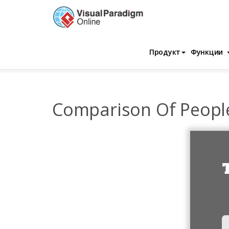
Продукт
Функции
InfoChart
Шаблоны
Прогресс
Comp
Comparison Of Peopl