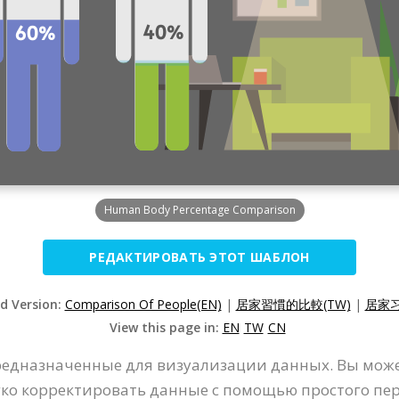
Human Body Percentage Comparison
РЕДАКТИРОВАТЬ ЭТОТ ШАБЛОН
ed Version:
Comparison Of People(EN)
|
居家習慣的比較(TW)
|
居家习
View this page in:
EN
TW
CN
 предназначенные для визуализации данных. Вы може
гко корректировать данные с помощью простого пе