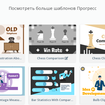
Посмотреть больше шаблонов Прогресс
Sandglass Illustration About Telephone
Chess Comparison
Chess Cl
Ribbon Percentage Measurement
Bar Statistics With Comparison
Bulb Cl