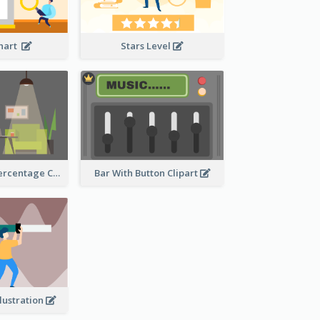
Chart
Stars Level
Human Body Percentage Comparison
Bar With Button Clipart
llustration