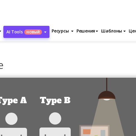
Ресурсы
Решения
Шаблоны
Це
AI Tools
НОВЫЙ
arison Of People
e