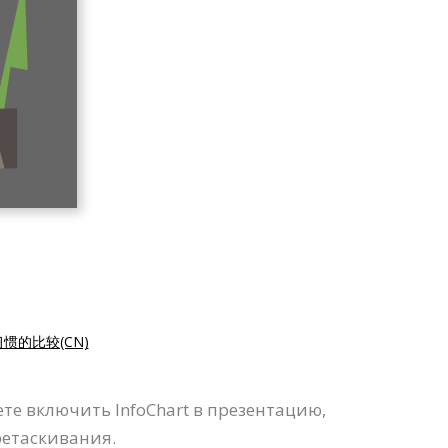
惯的比较(CN)
те включить InfoChart в презентацию,
ретаскивания.