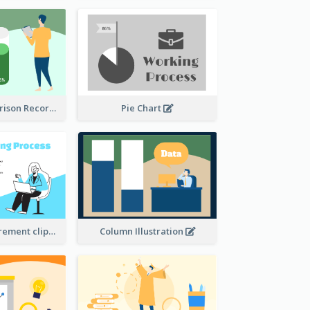
Column Comparison Record
Pie Chart
Column Measurement clipart
Column Illustration