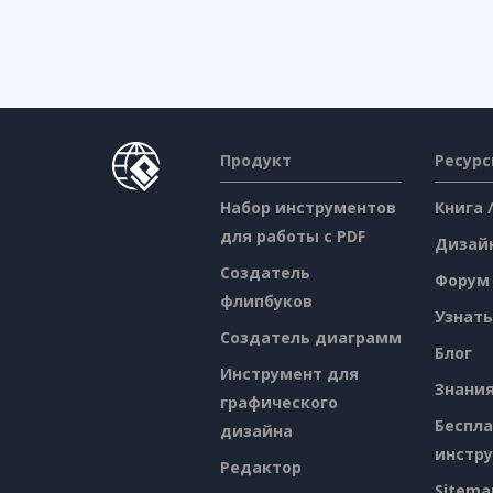
Продукт
Ресур
Набор инструментов
Книга 
для работы с PDF
Дизай
Создатель
Форум
флипбуков
Узнать
Создатель диаграмм
Блог
Инструмент для
Знани
графического
Беспл
дизайна
инстр
Редактор
Sitema