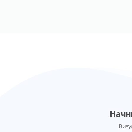
Начн
Визу