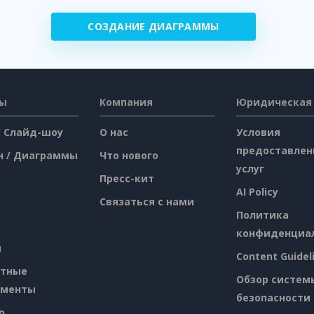
СОЗДАНИЕ ДИАГРАММЫ
сы
Компания
Юридическая
/ Слайд-шоу
О нас
Условия
предоставлен
н / Диаграммы
Что нового
услуг
Пресс-кит
AI Policy
Связаться с нами
Политика
конфиденциа
я
Content Guidel
атные
Обзор систем
ументы
безопасности
p