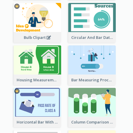
Bulb Clipart
Circular And Bar Data
Housing Measurement Comparison
Bar Measuring Process
Horizontal Bar With Button
Column Comparison Record