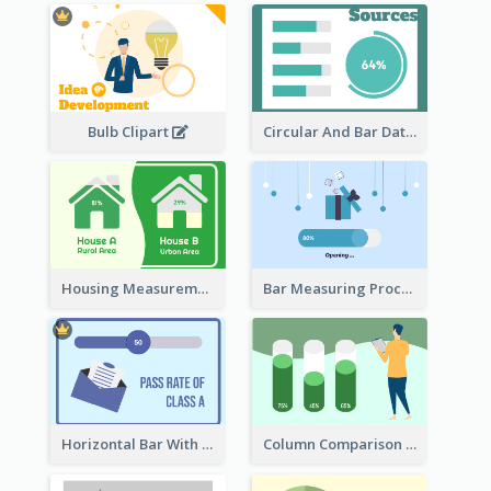
Bulb Clipart
Circular And Bar Data
Housing Measurement Comparison
Bar Measuring Process
Horizontal Bar With Button
Column Comparison Record