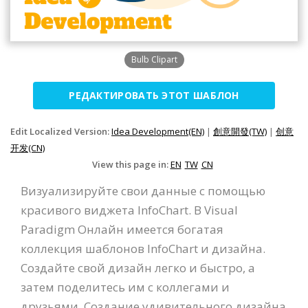
Bulb Clipart
РЕДАКТИРОВАТЬ ЭТОТ ШАБЛОН
Edit Localized Version:
Idea Development(EN)
|
創意開發(TW)
|
创意
开发(CN)
View this page in:
EN
TW
CN
Визуализируйте свои данные с помощью
красивого виджета InfoChart. В Visual
Paradigm Онлайн имеется богатая
коллекция шаблонов InfoChart и дизайна.
Создайте свой дизайн легко и быстро, а
затем поделитесь им с коллегами и
друзьями. Создание удивительного дизайна