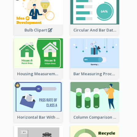
Bulb Clipart
Circular And Bar Data
Housing Measurement Comparison
Bar Measuring Process
Horizontal Bar With Button
Column Comparison Record