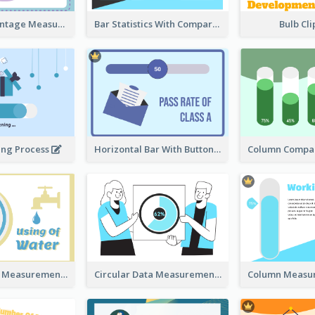
Ribbon Percentage Measurement
Bar Statistics With Comparison
Bulb Cl
ing Process
Horizontal Bar With Button
Circular Data Measurement
Circular Data Measurement