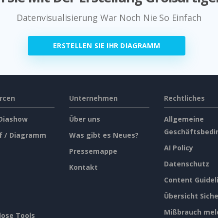
Datenvisualisierung War Noch Nie So Einfach
ERSTELLEN SIE IHR DIAGRAMM
rcen
Unternehmen
Rechtliches
 Diashow
Über uns
Allgemeine
Geschäftsbedi
f / Diagramm
Was gibt es Neues?
AI Policy
Pressemappe
Datenschutz
Kontakt
Content Guidel
Übersicht Siche
Mißbrauch mel
lose Tools