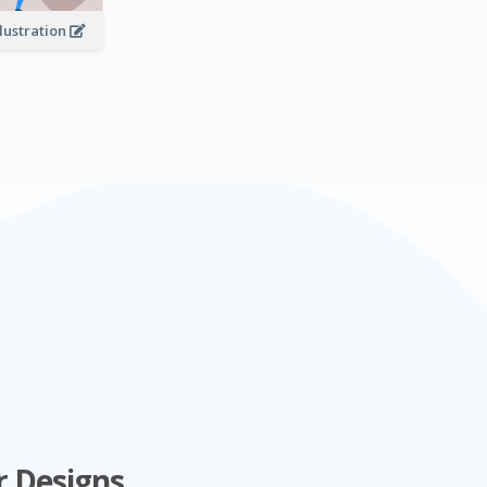
llustration
r Designs