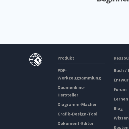
Produkt
Ressou
PDF-
Buch /
Werkzeugsammlung
Entwur
Daumenkino-
Forum
Hersteller
Lernen
Diagramm-Macher
Blog
Grafik-Design-Tool
Wissen
Dokument-Editor
Kosten