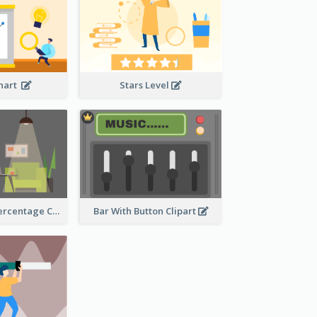
Chart
Stars Level
Human Body Percentage Comparison
Bar With Button Clipart