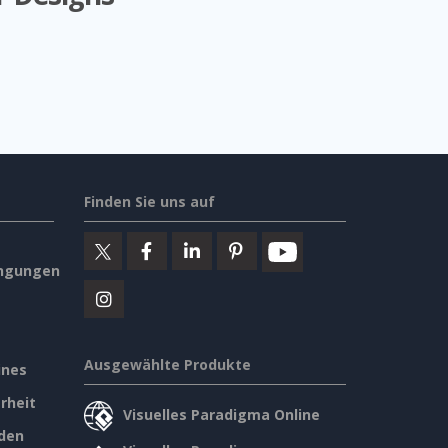
Finden Sie uns auf
ngungen
Ausgewählte Produkte
ines
rheit
Visuelles Paradigma Online
den