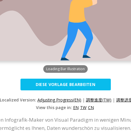
Loading Bar Illustration
DIESE VORLAGE BEARBEITEN
 Localized Version:
Adjusting Progress(EN)
|
調整進度(TW)
|
调整进度
View this page in:
EN
TW
CN
en Infografik-Maker von Visual Paradigm in wenigen Minut
rmöglicht es Ihnen, Daten wunderschön zu visualisieren. Z