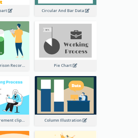
ipart
Circular And Bar Data
Column Comparison Record
Pie Chart
Column Measurement clipart
Column Illustration