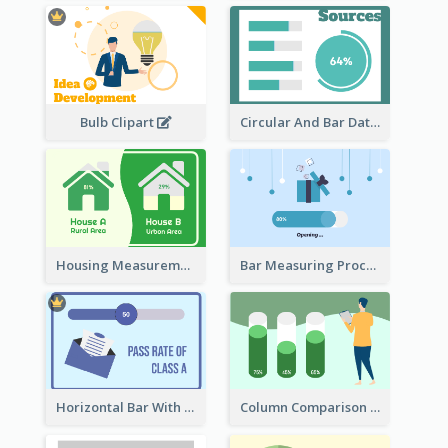
Bulb Clipart
Circular And Bar Data
Housing Measurement Comparison
Bar Measuring Process
Horizontal Bar With Button
Column Comparison Record