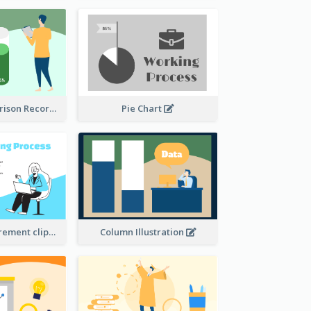
Column Comparison Record
Pie Chart
Column Measurement clipart
Column Illustration