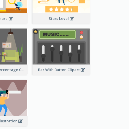
Chart
Stars Level
Human Body Percentage Comparison
Bar With Button Clipart
llustration