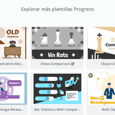
Explorar más plantillas Progreso
Sandglass Illustration About Telephone
Chess Comparison
Chess Cl
Ribbon Percentage Measurement
Bar Statistics With Comparison
Bulb Cl