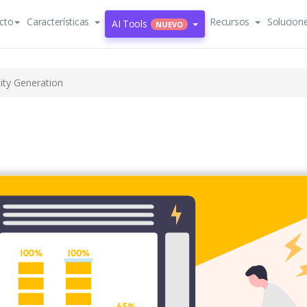
cto
Características
Recursos
Solucion
AI Tools
NUEVO
city Generation