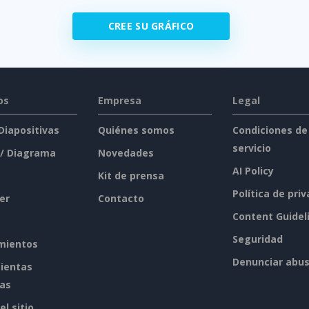
CREE SU GRÁFICO
os
Empresa
Legal
 Diapositivas
Quiénes somos
Condiciones de
servicio
 / Diagrama
Novedades
AI Policy
Kit de prensa
Política de pri
er
Contacto
Content Guidel
Seguridad
mientos
Denunciar abu
ientas
tas
l sitio