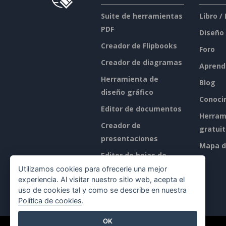
Suite de herramientas
Libro /
PDF
Diseño
Creador de Flipbooks
Foro
Creador de diagramas
Aprend
Herramienta de
Blog
diseño gráfico
Conoci
Editor de documentos
Herram
Creador de
gratui
presentaciones
Mapa de
Editor de hojas de
cálculo
Utilizamos cookies para ofrecerle una mejor
experiencia. Al visitar nuestro sitio web, acepta el
Precios
uso de cookies tal y como se describe en nuestra
Política de cookies
.
OK