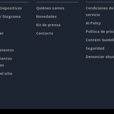
 Diapositivas
Quiénes somos
Condiciones de
servicio
 / Diagrama
Novedades
AI Policy
Kit de prensa
Política de pri
er
Contacto
Content Guidel
Seguridad
mientos
Denunciar abu
ientas
tas
l sitio