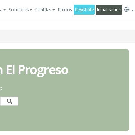
s
Soluciones
Plantillas
Precios
Regístrate
Iniciar sesión
n El Progreso
o