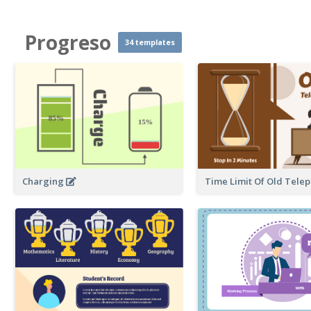
Progreso
34 templates
Time Limit Of Old Tel
Charging