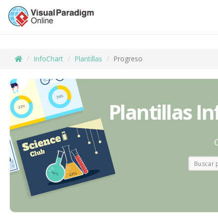
InfoChart
Plantillas
Progreso
Plantillas I