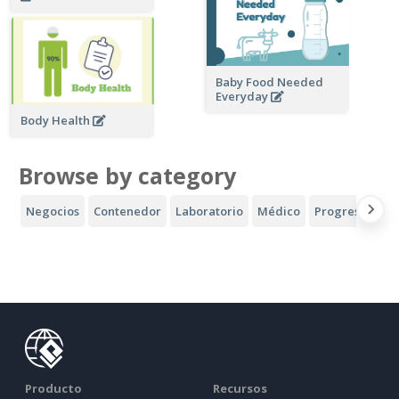
Baby Food Needed
Everyday
Body Health
Browse by category
Negocios
Contenedor
Laboratorio
Médico
Progreso
De
Producto
Recursos