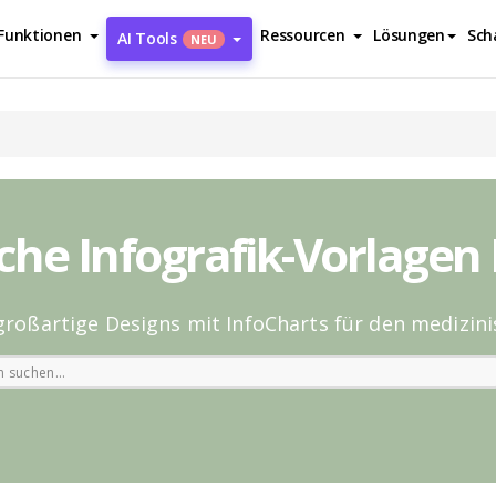
Funktionen
Ressourcen
Lösungen
Sch
AI Tools
NEU
che Infografik-Vorlagen
 großartige Designs mit InfoCharts für den medizin