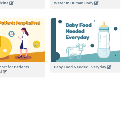
icine
Water In Human Body
ort for Patients
Baby Food Needed Everyday
ed