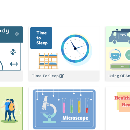
Time To Sleep
Using Of A