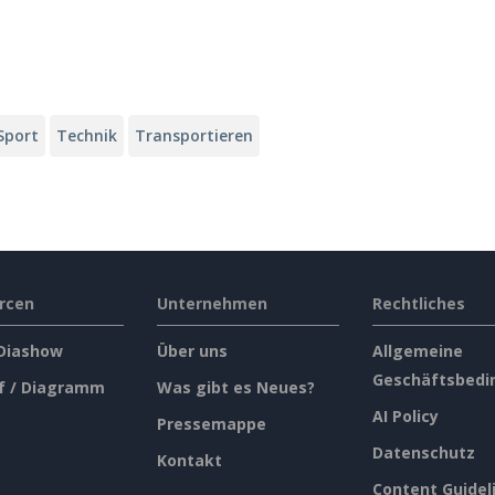
Sport
Technik
Transportieren
rcen
Unternehmen
Rechtliches
 Diashow
Über uns
Allgemeine
Geschäftsbedi
f / Diagramm
Was gibt es Neues?
AI Policy
Pressemappe
Datenschutz
Kontakt
Content Guidel