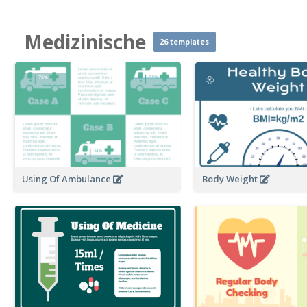
Medizinische
26 templates
Using Of Ambulance
Body Weight