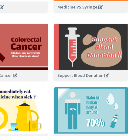
Medicine VS Syringe
Support Blood Donation
 Cancer