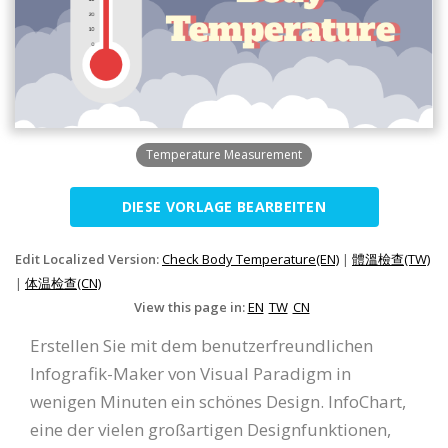
Temperature Measurement
DIESE VORLAGE BEARBEITEN
Edit Localized Version:
Check Body Temperature(EN)
|
體溫檢查(TW)
|
体温检查(CN)
View this page in:
EN
TW
CN
Erstellen Sie mit dem benutzerfreundlichen
Infografik-Maker von Visual Paradigm in
wenigen Minuten ein schönes Design. InfoChart,
eine der vielen großartigen Designfunktionen,