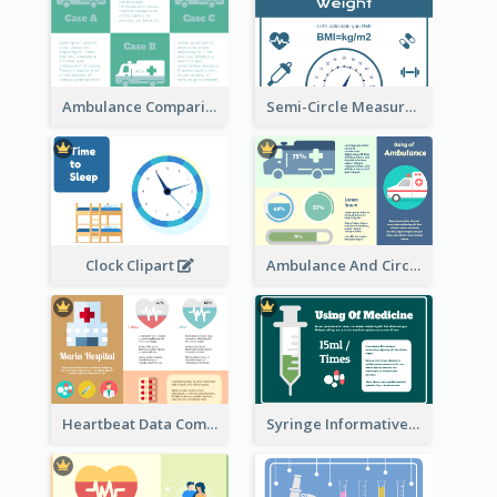
Ambulance Comparison
Semi-Circle Measurement Clipart
Ambulance And Circular Informative Report
Clock Clipart
Heartbeat Data Comparison
Syringe Informative Clipart