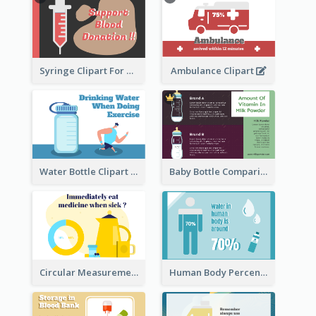
Syringe Clipart For Blood Donation
Ambulance Clipart
Water Bottle Clipart
Baby Bottle Comparison Information
Circular Measurement Of 2 Group
Human Body Percentage Clipart