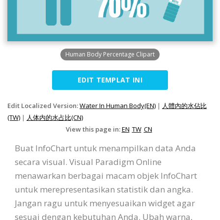
Human Body Percentage Clipart
EDIT TEMPLAT INI
Edit Localized Version:
Water In Human Body(EN)
|
人體內的水佔比
(TW)
|
人体内的水占比(CN)
View this page in:
EN
TW
CN
Buat InfoChart untuk menampilkan data Anda
secara visual. Visual Paradigm Online
menawarkan berbagai macam objek InfoChart
untuk merepresentasikan statistik dan angka.
Jangan ragu untuk menyesuaikan widget agar
sesuai dengan kebutuhan Anda. Ubah warna,