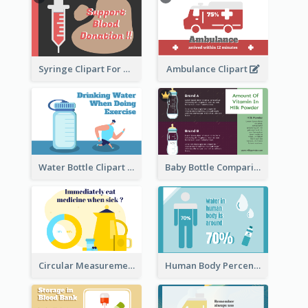
Syringe Clipart For Blood Donation
Ambulance Clipart
Water Bottle Clipart
Baby Bottle Comparison Information
Circular Measurement Of 2 Group
Human Body Percentage Clipart