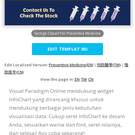
Syringe Clipart For Preventive Medicine
EDIT TEMPLAT INI
Edit Localized Version:
Preventive Medicine(EN)
|
預防醫學(TW)
|
预
防医学(CN)
View this page in:
EN
TW
CN
Visual Paradigm Online mendukung widget
InfoChart yang dirancang khusus untuk
mendukung berbagai jenis kebutuhan
visualisasi data. Cukup seret InfoChart ke desain
Anda, sesuaikan warna dan font, seret nilainya,
dan selesai! Ayo coba sekarang!