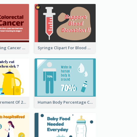
Ribbon Presenting Cancer
Syringe Clipart For Blood Donation
Circular Measurement Of 2 Group
Human Body Percentage Clipart