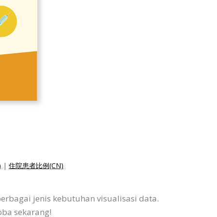
)
|
住院患者比例(CN)
bagai jenis kebutuhan visualisasi data.
coba sekarang!