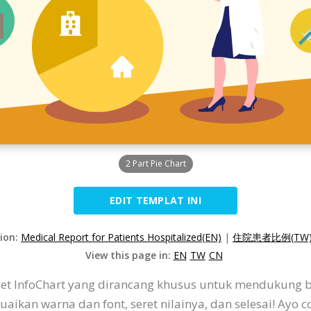
2 Part Pie Chart
EDIT TEMPLAT INI
sion:
Medical Report for Patients Hospitalized(EN)
|
住院患者比例(TW
View this page in:
EN
TW
CN
t InfoChart yang dirancang khusus untuk mendukung ber
uaikan warna dan font, seret nilainya, dan selesai! Ayo 