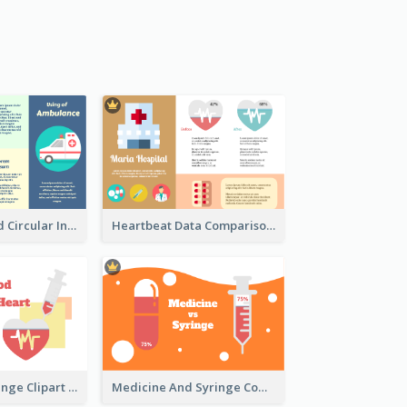
Ambulance And Circular Informative Report
Heartbeat Data Comparison
Heart With Syringe Clipart
Medicine And Syringe Comparison