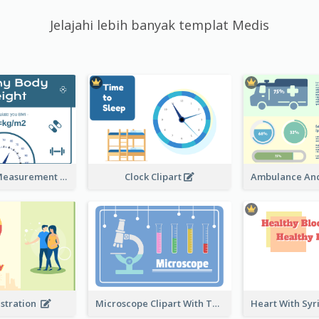
Jelajahi lebih banyak templat Medis
Semi-Circle Measurement Clipart
Clock Clipart
ustration
Microscope Clipart With Test Tube