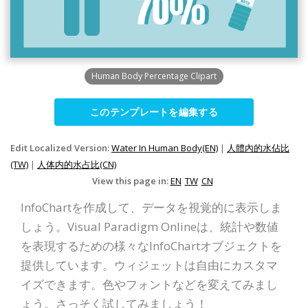
Human Body Percentage Clipart
このテンプレートを編集する
Edit Localized Version:
Water In Human Body(EN)
|
人體內的水佔比
(TW)
|
人体内的水占比(CN)
View this page in:
EN
TW
CN
InfoChartを作成して、データを視覚的に表示しま
しょう。Visual Paradigm Onlineは、統計や数値
を表現するための様々なInfoChartオブジェクトを
提供しています。ウィジェットは自由にカスタマ
イズできます。色やフォントなどを変えてみまし
ょう。さっそく試してみましょう！