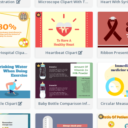
ustration
Microscope Clipart With Test Tube
Medicine VS Hospital Clipart
Heartbeat Clipart
le Clipart
Baby Bottle Comparison Information