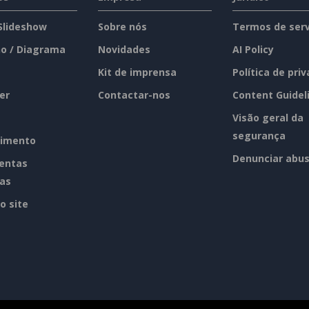
 Slideshow
Sobre nós
Termos de serv
o / Diagrama
Novidades
AI Policy
Kit de imprensa
Política de pri
er
Contactar-nos
Content Guidel
Visão geral da
segurança
imento
Denunciar abu
entas
tas
o site