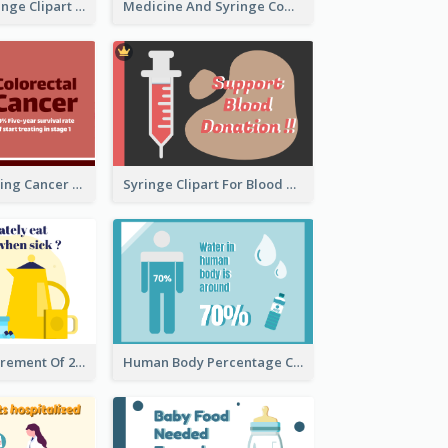
Heart With Syringe Clipart
Medicine And Syringe Comparison
Ribbon Presenting Cancer
Syringe Clipart For Blood Donation
Circular Measurement Of 2 Group
Human Body Percentage Clipart