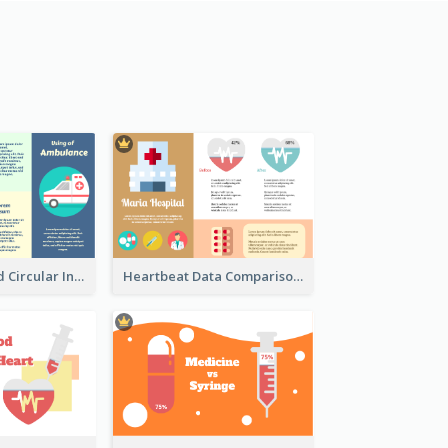
Ambulance And Circular Informative Report
Heartbeat Data Comparison