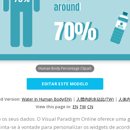
Human Body Percentage Clipart
EDITAR ESTE MODELO
ed Version:
Water In Human Body(EN)
|
人體內的水佔比(TW)
|
人体内
View this page in:
EN
TW
CN
e os seus dados. O Visual Paradigm Online oferece uma 
Sinta-se à vontade para personalizar os widgets de acord