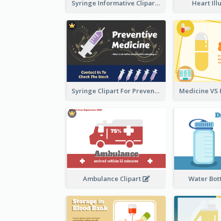
Syringe Informative Clipart
Heart Ill
Syringe Clipart For Preventive Medicine
Ambulance Clipart
Water Bott