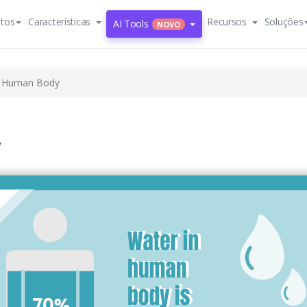
tos
Características
Recursos
Soluções
AI Tools
NOVO
n Human Body
y