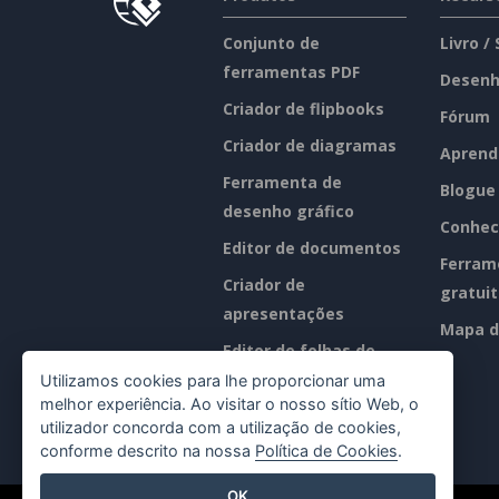
Conjunto de
Livro /
ferramentas PDF
Desenh
Criador de flipbooks
Fórum
Criador de diagramas
Aprend
Ferramenta de
Blogue
desenho gráfico
Conhec
Editor de documentos
Ferram
Criador de
gratui
apresentações
Mapa d
Editor de folhas de
cálculo
Utilizamos cookies para lhe proporcionar uma
melhor experiência. Ao visitar o nosso sítio Web, o
Preços
utilizador concorda com a utilização de cookies,
conforme descrito na nossa
Política de Cookies
.
OK