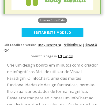
Human Body Data
EDITAR ESTE MODELO
Edit Localized Version:
Body Health(EN)
|
身體健康(TW)
|
身体健康
(CN)
View this page in:
EN
TW
CN
Crie um design bonito em minutos com o criador
de infográficos fácil de utilizar do Visual
Paradigm. O InfoChart, uma das muitas
funcionalidades de design fantásticas, permite-
lhe visualizar os dados de forma magnífica.
Basta arrastar para adicionar um InfoChart ao
seu design e ajustar o valor através de arrastar e