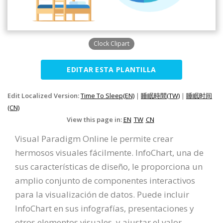
Clock Clipart
EDITAR ESTA PLANTILLA
Edit Localized Version:
Time To Sleep(EN)
|
睡眠時間(TW)
|
睡眠时间
(CN)
View this page in:
EN
TW
CN
Visual Paradigm Online le permite crear
hermosos visuales fácilmente. InfoChart, una de
sus características de diseño, le proporciona un
amplio conjunto de componentes interactivos
para la visualización de datos. Puede incluir
InfoChart en sus infografías, presentaciones y
otros elementos visuales, y ajustar el valor