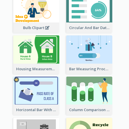
Bulb Clipart
Circular And Bar Data
Housing Measurement Comparison
Bar Measuring Process
Horizontal Bar With Button
Column Comparison Record