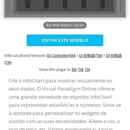
Bar With Button Clipart
EDITAR ESTE MODELO
Edit Localized Version:
DJ Controller(EN)
|
DJ 控制器(TW)
|
DJ 控制器
(CN)
View this page in:
EN
TW
CN
Crie o InfoChart para mostrar visualmente os
seus dados. O Visual Paradigm Online oferece
uma grande variedade de objectos InfoChart
para representar estatísticas e números. Sinta-se
à vontade para personalizar os widgets de
acordo com as suas necessidades. Altere a cor, o
tipo de letra, etc. Vamos experimentar agora!