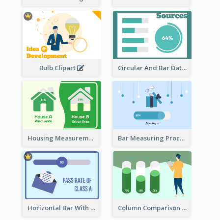
Bulb Clipart
Circular And Bar Data
Housing Measurement Comparison
Bar Measuring Process
Horizontal Bar With Button
Column Comparison Record