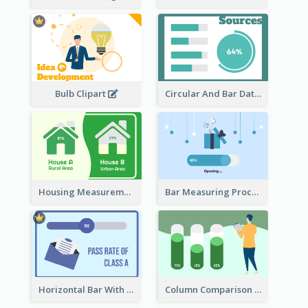
Bulb Clipart
Circular And Bar Data
Housing Measurement Comparison
Bar Measuring Process
Horizontal Bar With Button
Column Comparison Record