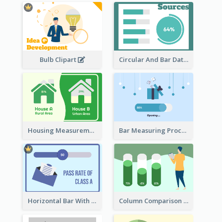
Bulb Clipart
Circular And Bar Data
Housing Measurement Comparison
Bar Measuring Process
Horizontal Bar With Button
Column Comparison Record